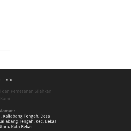
t Info
i dan Pemesanan Silahkan
 Kami
Alamat :
Jl. Kaliabang Tengah, Desa
Kaliabang Tengah, Kec. Bekasi
Utara, Kota Bekasi