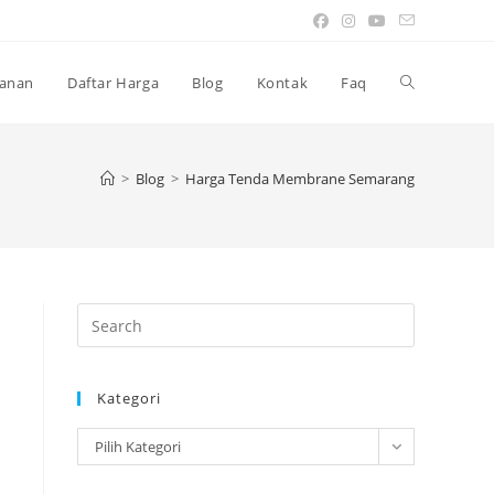
Toggle
anan
Daftar Harga
Blog
Kontak
Faq
website
>
Blog
>
Harga Tenda Membrane Semarang
search
Press
Escape
to
Kategori
close
the
Kategori
Pilih Kategori
search
panel.