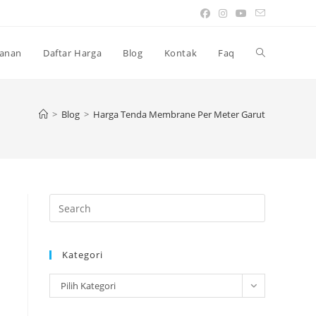
Toggle
anan
Daftar Harga
Blog
Kontak
Faq
website
>
Blog
>
Harga Tenda Membrane Per Meter Garut
search
Press
Escape
to
Kategori
close
the
Kategori
Pilih Kategori
search
panel.