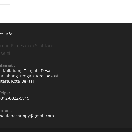
t Info
i dan Pemesanan Silahkan
 Kami
Alamat :
Jl. Kaliabang Tengah, Desa
Kaliabang Tengah, Kec. Bekasi
Utara, Kota Bekasi
Opens
elp. :
n
0812-8822-5919
a
Opens
new
Email :
n
Opens
maulanacanopy@gmail.com
tab
your
in
your
pplication
application