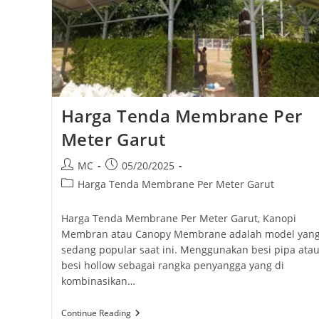
Harga Tenda Membrane Per
Meter Garut
Post
Post
MC
05/20/2025
author:
published:
Post
Harga Tenda Membrane Per Meter Garut
category:
Harga Tenda Membrane Per Meter Garut, Kanopi
Membran atau Canopy Membrane adalah model yan
sedang popular saat ini. Menggunakan besi pipa ata
besi hollow sebagai rangka penyangga yang di
kombinasikan…
Harga
Continue Reading