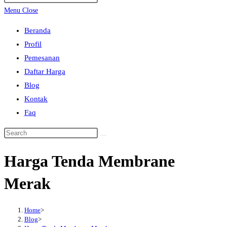
search
Escape
Menu
Close
to
Beranda
close
Profil
the
Pemesanan
search
Daftar Harga
panel.
Blog
Kontak
Faq
Search
this
Harga Tenda Membrane
website
Merak
Home
>
Blog
>