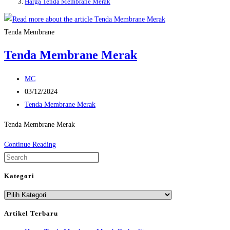
Harga Tenda Membrane Merak
Tenda Membrane
Tenda Membrane Merak
Post
MC
author:
Post
03/12/2024
published:
Post
Tenda Membrane Merak
category:
Tenda Membrane Merak
Tenda
Continue Reading
Membrane
Press
Merak
Escape
Kategori
to
Kategori
close
the
Artikel Terbaru
search