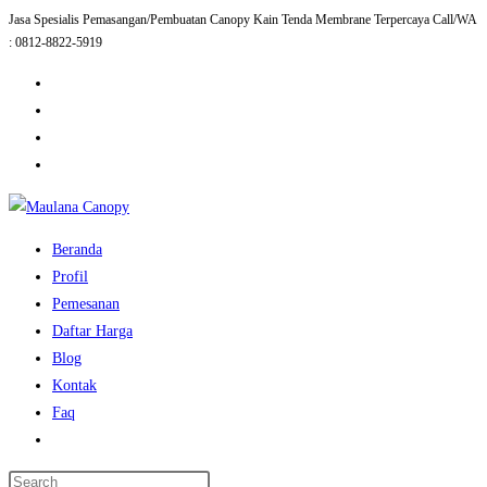
Jasa Spesialis Pemasangan/Pembuatan Canopy Kain Tenda Membrane Terpercaya Call/WA
Skip
: 0812-8822-5919
to
content
Beranda
Profil
Pemesanan
Daftar Harga
Blog
Kontak
Faq
Toggle
website
Press