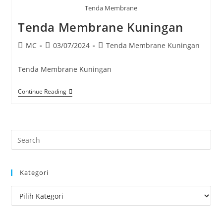
Tenda Membrane
Tenda Membrane Kuningan
Post
Post
Post
MC
03/07/2024
Tenda Membrane Kuningan
author:
published:
category:
Tenda Membrane Kuningan
Tenda
Continue Reading
Membrane
Kuningan
Pre
Es
to
Kategori
clo
the
Kategori
sea
pan