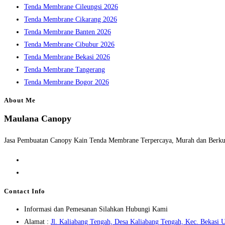
Tenda Membrane Cileungsi 2026
Tenda Membrane Cikarang 2026
Tenda Membrane Banten 2026
Tenda Membrane Cibubur 2026
Tenda Membrane Bekasi 2026
Tenda Membrane Tangerang
Tenda Membrane Bogor 2026
About Me
Maulana Canopy
Jasa Pembuatan Canopy Kain Tenda Membrane Terpercaya, Murah dan Berkua
Opens
in
Opens
a
in
Contact Info
new
a
Informasi dan Pemesanan Silahkan Hubungi Kami
tab
new
Alamat :
Jl. Kaliabang Tengah, Desa Kaliabang Tengah, Kec. Bekasi U
tab