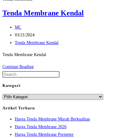
Tenda Membrane Kendal
Post
MC
author:
Post
03/21/2024
published:
Post
Tenda Membrane Kendal
category:
Tenda Membrane Kendal
Tenda
Continue Reading
Membrane
Press
Kendal
Escape
Kategori
to
Kategori
close
the
Artikel Terbaru
search
Harga Tenda Membrane Murah Berkualitas
panel.
Harga Tenda Membrane 2026
Harga Tenda Membrane Permeter