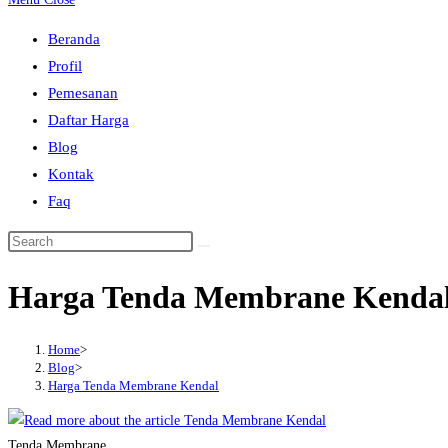
to
Beranda
close
Profil
the
Pemesanan
search
Daftar Harga
panel.
Blog
Kontak
Faq
Search
this
Harga Tenda Membrane Kenda
website
Home
>
Blog
>
Harga Tenda Membrane Kendal
Tenda Membrane