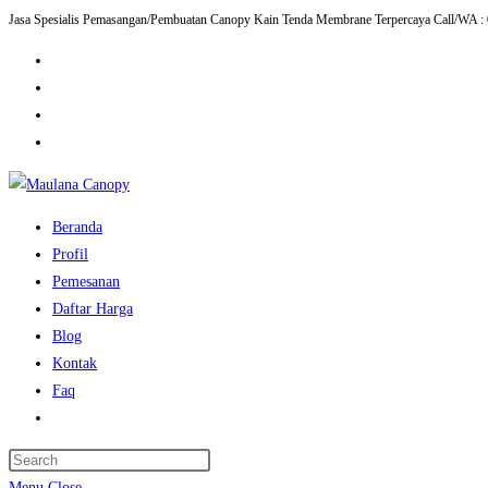
Jasa Spesialis Pemasangan/Pembuatan Canopy Kain Tenda Membrane Terpercaya Call/WA :
Skip
to
content
Beranda
Profil
Pemesanan
Daftar Harga
Blog
Kontak
Faq
Toggle
website
Press
search
Escape
Menu
Close