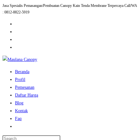
Jasa Spesialis Pemasangan/Pembuatan Canopy Kain Tenda Membrane Terpercaya Call/WA
Skip
: 0812-8822-5919
to
content
Beranda
Profil
Pemesanan
Daftar Harga
Blog
Kontak
Faq
Toggle
website
Press