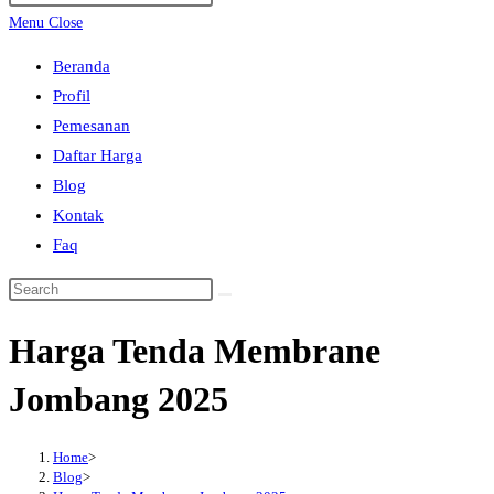
search
Escape
Menu
Close
to
Beranda
close
Profil
the
Pemesanan
search
Daftar Harga
panel.
Blog
Kontak
Faq
Search
this
Harga Tenda Membrane
website
Jombang 2025
Home
>
Blog
>