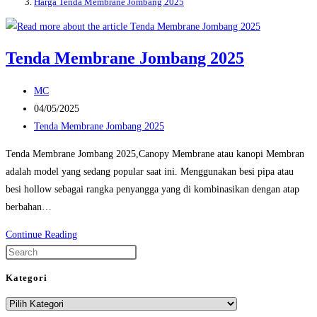
Harga Tenda Membrane Jombang 2025
Tenda Membrane Jombang 2025
Post
MC
author:
Post
04/05/2025
published:
Post
Tenda Membrane Jombang 2025
category:
Tenda Membrane Jombang 2025,Canopy Membrane atau kanopi Membran
adalah model yang sedang popular saat ini. Menggunakan besi pipa atau
besi hollow sebagai rangka penyangga yang di kombinasikan dengan atap
berbahan…
Tenda
Continue Reading
Membrane
Press
Jombang
Escape
Kategori
2025
to
Kategori
close