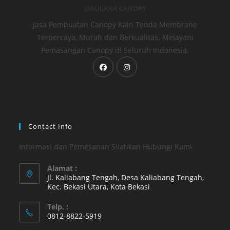
MAULANA CANOPY
Jasa Pembuatan Canopy Kain Tenda Membrane
Terpercaya, Murah dan Berkualitas. Melayani
Pemasangan Canopy di Seluruh Indonesia.
Opens
Opens
in
in
a
a
new
new
tab
tab
Contact Info
Informasi dan Pemesanan Silahkan Hubungi Kami
Alamat :
Jl. Kaliabang Tengah, Desa Kaliabang Tengah,
Kec. Bekasi Utara, Kota Bekasi
Opens
Telp. :
in
0812-8822-5919
a
Opens