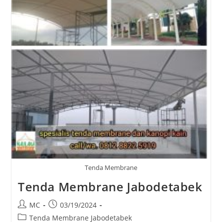
Tenda Membrane
Tenda Membrane Jabodetabek
Post
Post
MC
03/19/2024
author:
published:
Post
Tenda Membrane Jabodetabek