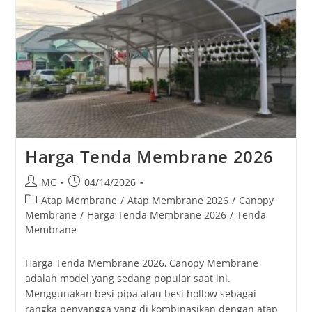
Harga Tenda Membrane 2026
Post
Post
MC
04/14/2026
author:
published:
Post
Atap Membrane
/
Atap Membrane 2026
/
Canopy
category:
Membrane
/
Harga Tenda Membrane 2026
/
Tenda
Membrane
Harga Tenda Membrane 2026, Canopy Membrane
adalah model yang sedang popular saat ini.
Menggunakan besi pipa atau besi hollow sebagai
rangka penyangga yang di kombinasikan dengan atap