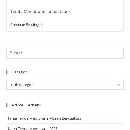
category:
Tenda Membrane Jabodetabek
Tenda
Continue Reading
Membrane
Jabodetabek
Pre
Es
to
Kategori
clo
the
Kategori
Pilih Kategori
sea
pan
Artikel Terbaru
Harga Tenda Membrane Murah Berkualitas
Harga Tenda Membrane 2026