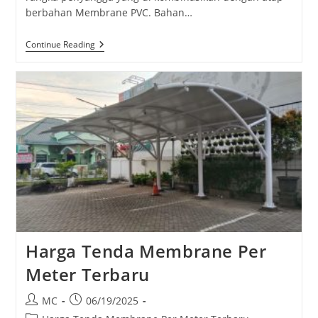
berbahan Membrane PVC. Bahan…
Harga
Continue Reading
Tenda
Membrane
2026
Harga Tenda Membrane Per
Meter Terbaru
Post
Post
MC
06/19/2025
author:
published: