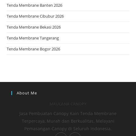
Tenda Membrane Banten 2026
Tenda Membrane Cibubur 2026
Tenda Membrane Bekasi 2026
Tenda Membrane Tangerang
Tenda Membrane Bogor 2026
About Me
MAULANA CANOPY
Jasa Pembuatan Canopy Kain Tenda Membrane
Terpercaya, Murah dan Berkualitas. Melayani
Pemasangan Canopy di Seluruh Indonesia.
Opens
Opens