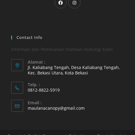
in
in
a
a
new
new
tab
tab
Contact Info
Informasi dan Pemesanan Silahkan Hubungi Kami
Alamat :
Jl. Kaliabang Tengah, Desa Kaliabang Tengah,
Kec. Bekasi Utara, Kota Bekasi
Opens
Telp. :
in
0812-8822-5919
a
Opens
new
Email :
in
Opens
maulanacanopy@gmail.com
tab
your
in
your
application
application