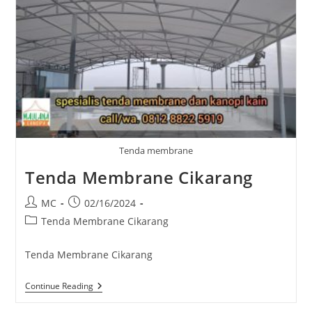
Tenda membrane
Tenda Membrane Cikarang
Post
Post
MC
02/16/2024
author:
published:
Post
Tenda Membrane Cikarang
category:
Tenda Membrane Cikarang
Tenda
Continue Reading
Membrane
Cikarang