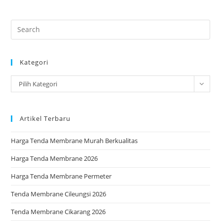
Pre
Es
to
Kategori
clo
the
Kategori
Pilih Kategori
sea
pan
Artikel Terbaru
Harga Tenda Membrane Murah Berkualitas
Harga Tenda Membrane 2026
Harga Tenda Membrane Permeter
Tenda Membrane Cileungsi 2026
Tenda Membrane Cikarang 2026