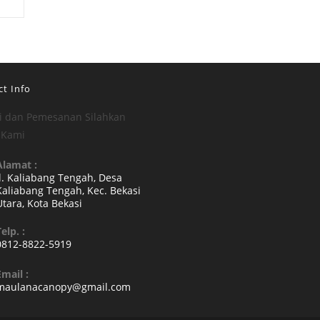
t Info
i dan Pemesanan Silahkan
 Kami
Alamat :
Jl. Kaliabang Tengah, Desa
Kaliabang Tengah, Kec. Bekasi
Utara, Kota Bekasi
Opens
elp. :
n
0812-8822-5919
a
Opens
new
Email :
n
Opens
maulanacanopy@gmail.com
tab
your
in
your
pplication