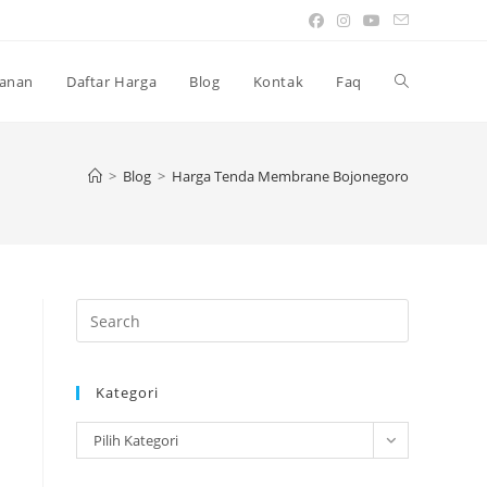
Toggle
anan
Daftar Harga
Blog
Kontak
Faq
website
>
Blog
>
Harga Tenda Membrane Bojonegoro
search
Press
Escape
to
Kategori
close
the
Kategori
Pilih Kategori
search
panel.