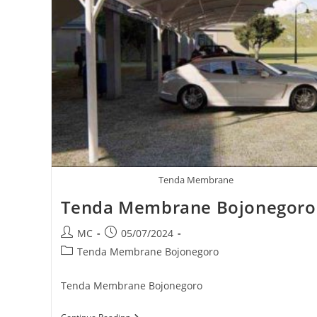
Tenda Membrane
Tenda Membrane Bojonegoro
Post
Post
MC
05/07/2024
author:
published:
Post
Tenda Membrane Bojonegoro
category:
Tenda Membrane Bojonegoro