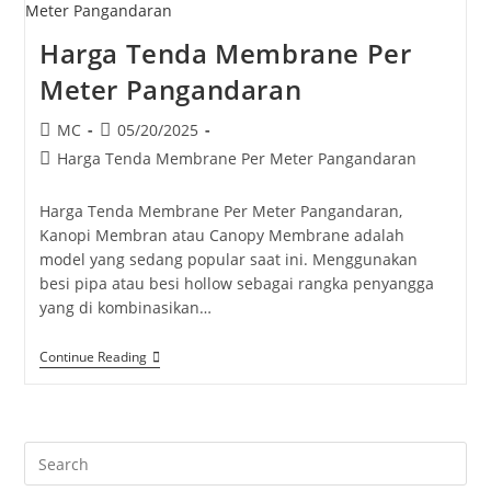
Harga Tenda Membrane Per
Meter Pangandaran
Post
Post
MC
05/20/2025
author:
published:
Post
Harga Tenda Membrane Per Meter Pangandaran
category:
Harga Tenda Membrane Per Meter Pangandaran,
Kanopi Membran atau Canopy Membrane adalah
model yang sedang popular saat ini. Menggunakan
besi pipa atau besi hollow sebagai rangka penyangga
yang di kombinasikan…
Harga
Continue Reading
Tenda
Membrane
Per
Meter
Pangandaran
Pre
Es