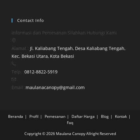
a
new
new
tab
tab
Contact Info
Informasi dan Pemesanan Silahkan Hubungi Kami
Alamat :
Jl. Kaliabang Tengah, Desa Kaliabang Tengah,
Opens
Kec. Bekasi Utara, Kota Bekasi
in
Opens
a
Telp. :
0812-8822-5919
in
new
your
tab
Opens
Email :
maulanacanopy@gmail.com
application
in
your
application
Beranda
Profil
Pemesanan
Daftar Harga
Blog
Kontak
Faq
Copyright © 2026 Maulana Canopy Allright Reserved