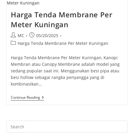
Harga Tenda Membrane Per
Meter Kuningan
Post
Post
MC
05/20/2025
author:
published:
Post
Harga Tenda Membrane Per Meter Kuningan
category:
Harga Tenda Membrane Per Meter Kuningan, Kanopi
Membran atau Canopy Membrane adalah model yang
sedang popular saat ini. Menggunakan besi pipa atau
besi hollow sebagai rangka penyangga yang di
kombinasikan…
Harga
Continue Reading
Tenda
Membrane
Per
Meter
Kuningan
Pre
Es