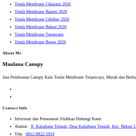
Tenda Membrane Cikarang 2026
Tenda Membrane Banten 2026
Tenda Membrane Cibubur 2026
Tenda Membrane Bekasi 2026
Tenda Membrane Tangerang
Tenda Membrane Bogor 2026
About Me
Maulana Canopy
Jasa Pembuatan Canopy Kain Tenda Membrane Terpercaya, Murah dan Berkua
Opens
in
Opens
a
in
Contact Info
new
a
Informasi dan Pemesanan Silahkan Hubungi Kami
tab
new
Alamat :
Jl. Kaliabang Tengah, Desa Kaliabang Tengah, Kec. Bekasi U
tab
Opens
Telp. :
0812-8822-5919