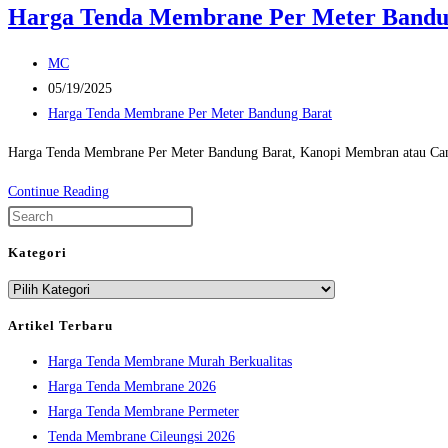
Harga Tenda Membrane Per Meter Bandu
Post
MC
author:
Post
05/19/2025
published:
Post
Harga Tenda Membrane Per Meter Bandung Barat
category:
Harga Tenda Membrane Per Meter Bandung Barat, Kanopi Membran atau Canop
Harga
Continue Reading
Tenda
Press
Membrane
Escape
Kategori
Per
to
Kategori
Meter
close
Bandung
the
Artikel Terbaru
Barat
search
Harga Tenda Membrane Murah Berkualitas
panel.
Harga Tenda Membrane 2026
Harga Tenda Membrane Permeter
Tenda Membrane Cileungsi 2026