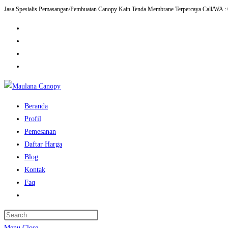
Jasa Spesialis Pemasangan/Pembuatan Canopy Kain Tenda Membrane Terpercaya Call/WA :
Skip
to
content
Beranda
Profil
Pemesanan
Daftar Harga
Blog
Kontak
Faq
Toggle
website
Press
search
Escape
Menu
Close