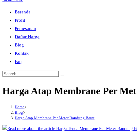
to
Beranda
close
Profil
the
Pemesanan
search
Daftar Harga
panel.
Blog
Kontak
Faq
Search
this
Harga Atap Membrane Per Met
website
Home
>
Blog
>
Harga Atap Membrane Per Meter Bandung Barat