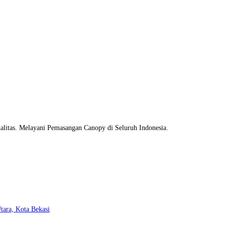
litas. Melayani Pemasangan Canopy di Seluruh Indonesia.
Opens
tara, Kota Bekasi
in