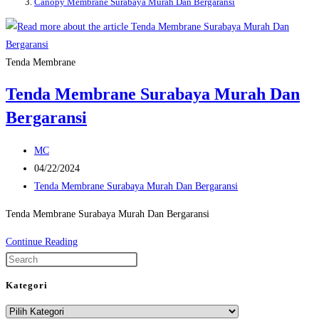
Canopy Membrane Surabaya Murah Dan Bergaransi
Tenda Membrane
Tenda Membrane Surabaya Murah Dan
Bergaransi
Post
MC
author:
Post
04/22/2024
published:
Post
Tenda Membrane Surabaya Murah Dan Bergaransi
category:
Tenda Membrane Surabaya Murah Dan Bergaransi
Tenda
Continue Reading
Membrane
Press
Surabaya
Escape
Kategori
Murah
to
Kategori
Dan
close