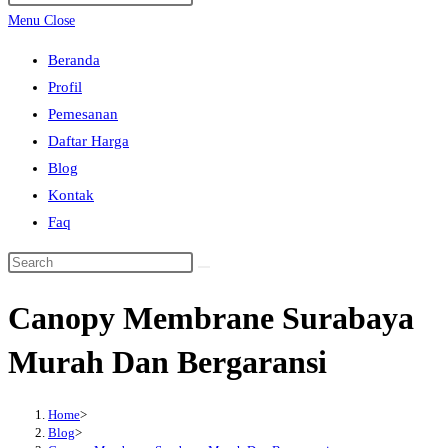
search
Escape
Menu
Close
to
Beranda
close
Profil
the
Pemesanan
search
Daftar Harga
panel.
Blog
Kontak
Faq
Search
this
Canopy Membrane Surabaya
website
Murah Dan Bergaransi
Home
>
Blog
>