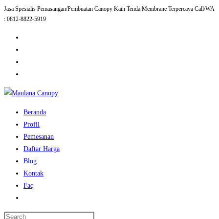
Jasa Spesialis Pemasangan/Pembuatan Canopy Kain Tenda Membrane Terpercaya Call/WA
Skip
: 0812-8822-5919
to
content
Beranda
Profil
Pemesanan
Daftar Harga
Blog
Kontak
Faq
Toggle
website
Press