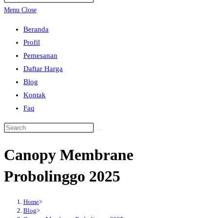
search
Escape
Menu
Close
to
Beranda
close
Profil
the
Pemesanan
search
Daftar Harga
panel.
Blog
Kontak
Faq
Search
this
Canopy Membrane
website
Probolinggo 2025
Home
>
Blog
>