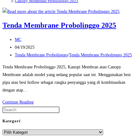
Canopy Membrane Probolinggo 2025
Tenda Membrane Probolinggo 2025
Post
MC
author:
Post
04/19/2025
published:
Post
Tenda Membrane Probolinggo
/
Tenda Membrane Probolinggo 2025
category:
Tenda Membrane Probolinggo 2025, Kanopi Membran atau Canopy
Membrane adalah model yang sedang popular saat ini. Menggunakan besi
pipa atau besi hollow sebagai rangka penyangga yang di kombinasikan
dengan atap…
Tenda
Continue Reading
Membrane
Press
Probolinggo
Escape
Kategori
2025
to
Kategori
close