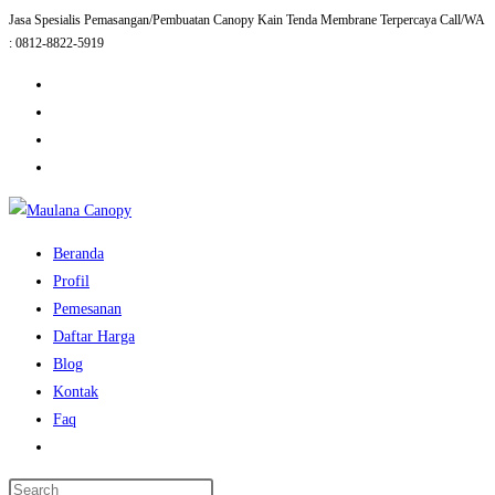
Jasa Spesialis Pemasangan/Pembuatan Canopy Kain Tenda Membrane Terpercaya Call/WA
Skip
: 0812-8822-5919
to
content
Beranda
Profil
Pemesanan
Daftar Harga
Blog
Kontak
Faq
Toggle
website
Press