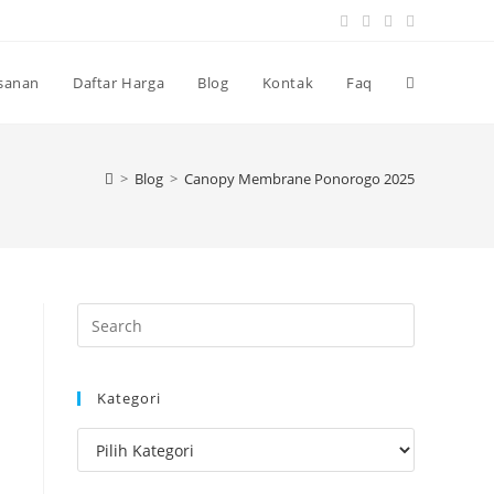
Toggle
sanan
Daftar Harga
Blog
Kontak
Faq
website
>
Blog
>
Canopy Membrane Ponorogo 2025
search
Press
Escape
to
Kategori
close
the
Kategori
search
panel.