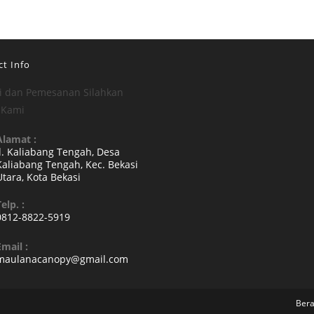
t Info
i dan Pemesanan Silahkan
 Kami
Alamat :
Jl. Kaliabang Tengah, Desa
Kaliabang Tengah, Kec. Bekasi
Utara, Kota Bekasi
Opens
elp. :
n
0812-8822-5919
a
Opens
new
Email :
n
Opens
maulanacanopy@gmail.com
tab
your
in
your
pplication
application
Ber