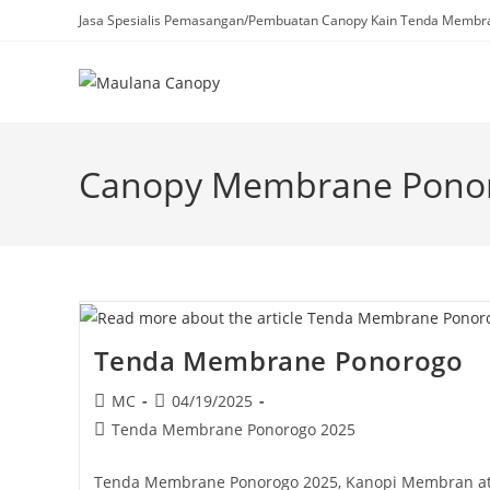
Skip
Jasa Spesialis Pemasangan/Pembuatan Canopy Kain Tenda Membra
to
content
Canopy Membrane Pono
Tenda Membrane Ponorogo
Post
Post
MC
04/19/2025
author:
published:
Post
Tenda Membrane Ponorogo 2025
category:
Tenda Membrane Ponorogo 2025, Kanopi Membran a