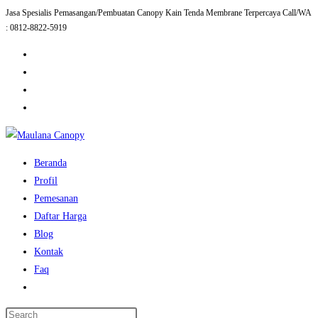
Jasa Spesialis Pemasangan/Pembuatan Canopy Kain Tenda Membrane Terpercaya Call/WA
Skip
: 0812-8822-5919
to
content
Beranda
Profil
Pemesanan
Daftar Harga
Blog
Kontak
Faq
Toggle
website
Press