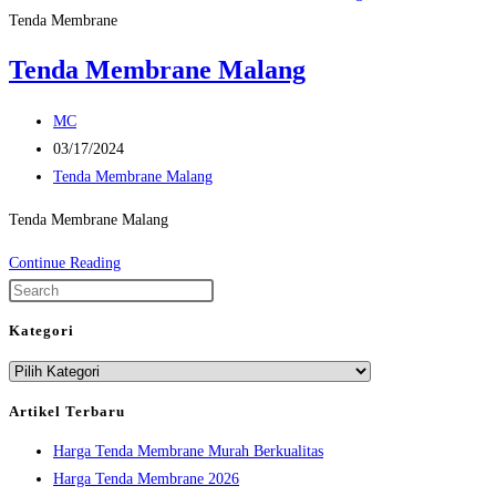
Tenda Membrane
Tenda Membrane Malang
Post
MC
author:
Post
03/17/2024
published:
Post
Tenda Membrane Malang
category:
Tenda Membrane Malang
Tenda
Continue Reading
Membrane
Press
Malang
Escape
Kategori
to
Kategori
close
the
Artikel Terbaru
search
Harga Tenda Membrane Murah Berkualitas
panel.
Harga Tenda Membrane 2026