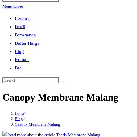
search
Escape
Menu
Close
to
Beranda
close
Profil
the
Pemesanan
search
Daftar Harga
panel.
Blog
Kontak
Faq
Search
this
Canopy Membrane Malang
website
Home
>
Blog
>
Canopy Membrane Malang