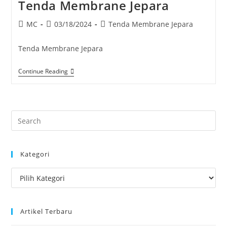
Tenda Membrane Jepara
Post
Post
Post
MC
03/18/2024
Tenda Membrane Jepara
author:
published:
category:
Tenda Membrane Jepara
Tenda
Continue Reading
Membrane
Jepara
Pre
Es
to
Kategori
clo
the
Kategori
sea
pan
Artikel Terbaru