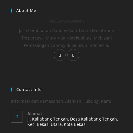
About Me
MAULANA CANOPY
Jasa Pembuatan Canopy Kain Tenda Membrane
Terpercaya, Murah dan Berkualitas. Melayani
Pemasangan Canopy di Seluruh Indonesia.
Opens
Opens
in
in
a
a
new
new
tab
tab
Contact Info
Informasi dan Pemesanan Silahkan Hubungi Kami
Alamat :
Jl. Kaliabang Tengah, Desa Kaliabang Tengah,
Kec. Bekasi Utara, Kota Bekasi
Opens