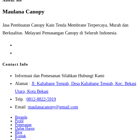
About Me
Maulana Canopy
Jasa Pembuatan Canopy Kain Tenda Membrane Terpercaya, Murah dan
Berkualitas. Melayani Pemasangan Canopy di Seluruh Indonesia.
Opens
in
Opens
a
in
Contact Info
new
a
Informasi dan Pemesanan Silahkan Hubungi Kami
tab
new
Alamat :
Jl. Kaliabang Tengah, Desa Kaliabang Tengah, Kec. Bekasi
tab
Opens
Utara, Kota Bekasi
in
Opens
Telp. :
0812-8822-5919
a
in
Opens
Email :
maulanacanopy@gmail.com
new
your
in
Beranda
Profil
tab
application
your
Pemesanan
Daftar Harga
application
Blog
Kontak
Faq