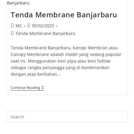
Tenda Membrane Banjarbaru
Post
Post
MC
05/02/2025
author:
published:
Post
Tenda Membrane Banjarbaru
category:
Tenda Membrane Banjarbaru, Kanopi Membran atau
Canopy Membrane adalah model yang sedang popular
saat ini. Menggunakan besi pipa atau besi hollow
sebagai rangka penyangga yang di kombinasikan
dengan atap berbahan…
Tenda
Continue Reading
Membrane
Banjarbaru
Pre
Es
to