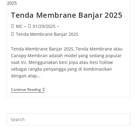
Tenda Membrane Banjar 2025
Post
Post
MC
01/29/2025
author:
published:
Post
Tenda Membrane Banjar 2025
category:
Tenda Membrane Banjar 2025, Tenda Membrane atau
Canopy Membran adalah model yang sedang popular
saat ini. Menggunakan besi pipa atau besi hollow
sebagai rangka penyangga yang di kombinasikan
dengan atap…
Tenda
Continue Reading
Membrane
Banjar
2025
Pre
Es
to