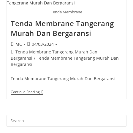
Tenda Membrane
Tenda Membrane Tangerang
Murah Dan Bergaransi
Post
Post
MC
04/03/2024
author:
published:
Post
Tenda Membrane Tangerang Murah Dan
category:
Bergaransi
/
Tenda Membrane Tangerang Murah Dan
Bergaransi
Tenda Membrane Tangerang Murah Dan Bergaransi
Tenda
Continue Reading
Membrane
Tangerang
Murah
Dan
Bergaransi
Pre
Es