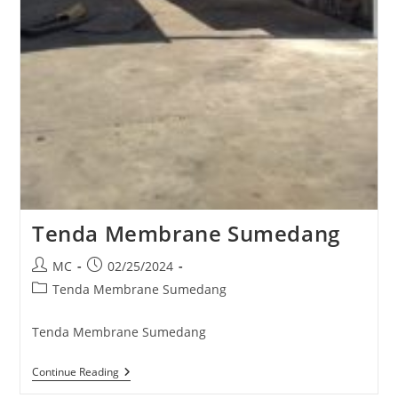
Tenda Membrane Sumedang
Post
Post
MC
02/25/2024
author:
published:
Post
Tenda Membrane Sumedang
category:
Tenda Membrane Sumedang
Tenda
Continue Reading
Membrane