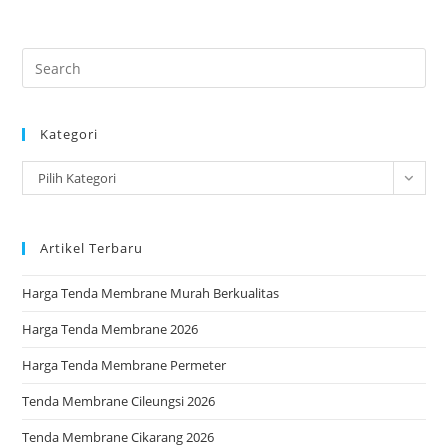
Sumedang
Pre
Es
to
Kategori
clo
the
Kategori
Pilih Kategori
sea
pan
Artikel Terbaru
Harga Tenda Membrane Murah Berkualitas
Harga Tenda Membrane 2026
Harga Tenda Membrane Permeter
Tenda Membrane Cileungsi 2026
Tenda Membrane Cikarang 2026