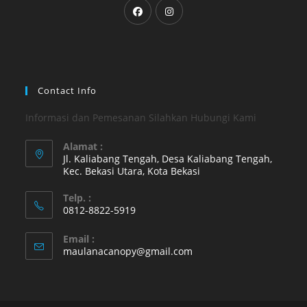
Opens
Opens
in
in
a
a
new
new
tab
tab
Contact Info
Informasi dan Pemesanan Silahkan Hubungi Kami
Alamat :
Jl. Kaliabang Tengah, Desa Kaliabang Tengah,
Kec. Bekasi Utara, Kota Bekasi
Opens
Telp. :
in
0812-8822-5919
a
Opens
new
Email :
in
Opens
maulanacanopy@gmail.com
tab
your
in
your
application
application