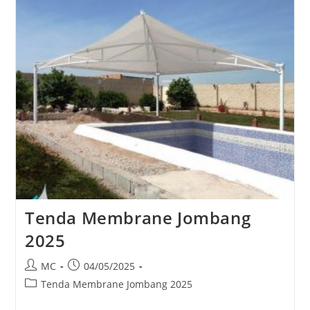
Tenda Membrane Jombang
2025
Post
Post
MC
04/05/2025
author:
published:
Post
Tenda Membrane Jombang 2025
category: