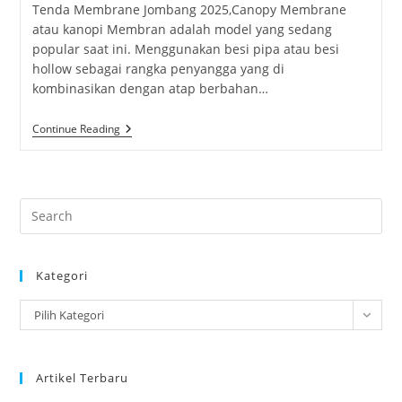
Tenda Membrane Jombang 2025,Canopy Membrane
atau kanopi Membran adalah model yang sedang
popular saat ini. Menggunakan besi pipa atau besi
hollow sebagai rangka penyangga yang di
kombinasikan dengan atap berbahan…
Tenda
Continue Reading
Membrane
Jombang
2025
Pre
Es
to
Kategori
clo
the
Kategori
Pilih Kategori
sea
pan
Artikel Terbaru