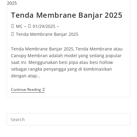
Tenda Membrane Banjar 2025
Post
Post
MC
01/29/2025
author:
published:
Post
Tenda Membrane Banjar 2025
category:
Tenda Membrane Banjar 2025, Tenda Membrane atau
Canopy Membran adalah model yang sedang popular
saat ini. Menggunakan besi pipa atau besi hollow
sebagai rangka penyangga yang di kombinasikan
dengan atap…
Tenda
Continue Reading
Membrane
Banjar
2025
Pre
Es
to