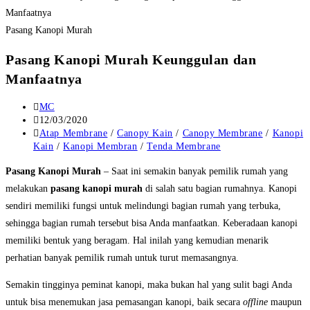
Pasang Kanopi Murah
Pasang Kanopi Murah Keunggulan dan
Manfaatnya
Post
MC
author:
Post
12/03/2020
published:
Post
Atap Membrane
/
Canopy Kain
/
Canopy Membrane
/
Kanopi
category:
Kain
/
Kanopi Membran
/
Tenda Membrane
Pasang Kanopi Murah
– Saat ini semakin banyak pemilik rumah yang
melakukan
pasang kanopi murah
di salah satu bagian rumahnya. Kanopi
sendiri memiliki fungsi untuk melindungi bagian rumah yang terbuka,
sehingga bagian rumah tersebut bisa Anda manfaatkan. Keberadaan kanopi
memiliki bentuk yang beragam. Hal inilah yang kemudian menarik
perhatian banyak pemilik rumah untuk turut memasangnya.
Semakin tingginya peminat kanopi, maka bukan hal yang sulit bagi Anda
untuk bisa menemukan jasa pemasangan kanopi, baik secara
offline
maupun