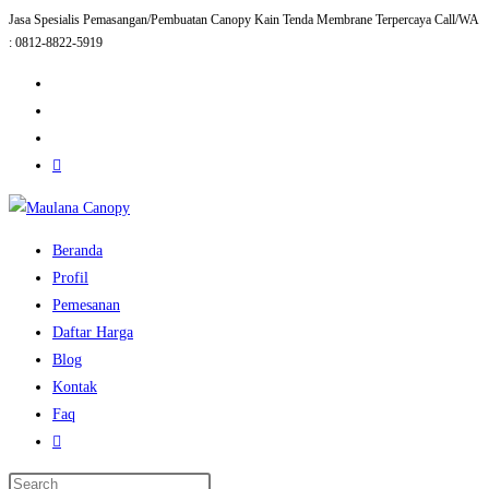
Jasa Spesialis Pemasangan/Pembuatan Canopy Kain Tenda Membrane Terpercaya Call/WA
Skip
: 0812-8822-5919
to
content
Beranda
Profil
Pemesanan
Daftar Harga
Blog
Kontak
Faq
Toggle
website
Press