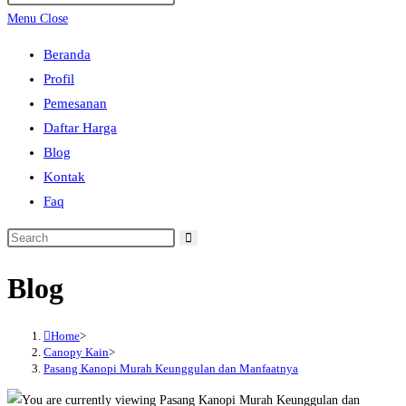
search
Escape
Menu
Close
to
Beranda
close
Profil
the
Pemesanan
search
Daftar Harga
panel.
Blog
Kontak
Faq
Search
this
Blog
website
Home
>
Canopy Kain
>
Pasang Kanopi Murah Keunggulan dan Manfaatnya