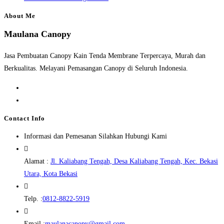
About Me
Maulana Canopy
Jasa Pembuatan Canopy Kain Tenda Membrane Terpercaya, Murah dan
Berkualitas. Melayani Pemasangan Canopy di Seluruh Indonesia.
Opens
in
Opens
a
in
Contact Info
new
a
Informasi dan Pemesanan Silahkan Hubungi Kami
tab
new
tab
Alamat :
Jl. Kaliabang Tengah, Desa Kaliabang Tengah, Kec. Bekasi
Opens
Utara, Kota Bekasi
in
a
Opens
Telp. :
0812-8822-5919
new
in
tab
your
Opens
Email :
maulanacanopy@gmail.com