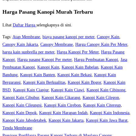
Harga Pasang Kanopi Murah Terbaru
Lihat
Daftar Harga
selengkapnya di sini.
Tags
:
Atap Membrane
,
biaya pasang kanopi per meter
,
Canopy Kain
,
Canopy Kain Jakarta
,
Canopy Membrane
,
Harga Canopy Kain Per Meter
,
harga kain sunbrella per meter
,
Harga Kanopi Per Meter
,
Harga Pasang
Kanopi
,
Harga pasang Kanopi Per meter
,
Harga Pembuatan Kanopi
,
Jasa
Pembuatan Kanopi
,
Kanopi Kain
,
Kanopi Kain Babelan
,
Kanopi Kain
Bandung
,
Kanopi Kain Banten
,
Kanopi Kain Bekasi
,
Kanopi Kain
Bergaransi
,
Kanopi Kain Berkualitas
,
Kanopi Kain Bogor
,
Kanopi Kain
BSD
,
Kanopi Kain Cianjur
,
Kanopi Kain Ciawi
,
Kanopi Kain Cibinong
,
Kanopi Kain Cibubur
,
Kanopi Kain Cikarang
,
Kanopi Kain Cilegon
,
Kanopi Kain Cileungsi
,
Kanopi Kain Cirebon
,
Kanopi Kain Citereup
,
Kanopi Kain Depok
,
Kanopi Kain Harapan Indah
,
Kanopi Kain Indonesia
,
Kanopi Kain Jabodetabek
,
Kanopi Kain Jakarta
,
Kanopi Kain Jawa Barat
,
Tenda Membrane
Read
Previous Post
Harga Pasang Kanopi Terbaru di Maulana Canopy