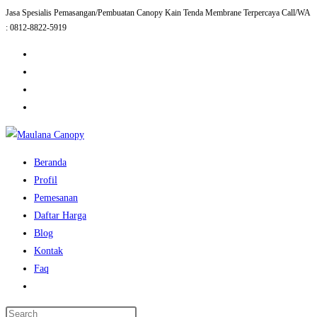
Jasa Spesialis Pemasangan/Pembuatan Canopy Kain Tenda Membrane Terpercaya Call/WA
Skip
: 0812-8822-5919
to
content
Beranda
Profil
Pemesanan
Daftar Harga
Blog
Kontak
Faq
Toggle
website
Press