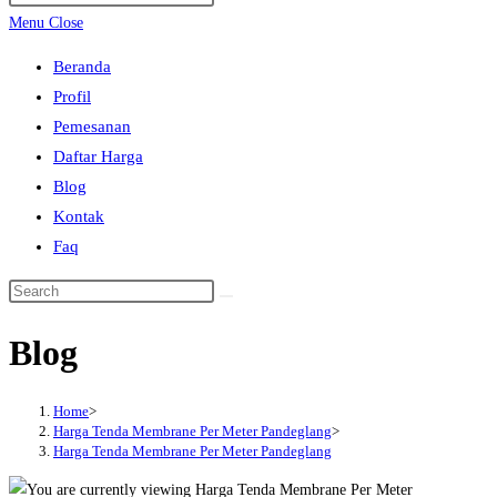
search
Escape
Menu
Close
to
Beranda
close
Profil
the
Pemesanan
search
Daftar Harga
panel.
Blog
Kontak
Faq
Search
this
Blog
website
Home
>
Harga Tenda Membrane Per Meter Pandeglang
>
Harga Tenda Membrane Per Meter Pandeglang