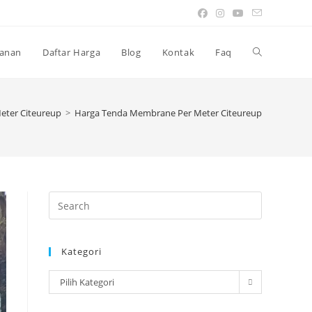
Toggle
anan
Daftar Harga
Blog
Kontak
Faq
website
eter Citeureup
>
Harga Tenda Membrane Per Meter Citeureup
search
Press
Escape
to
Kategori
close
the
Kategori
Pilih Kategori
search
panel.