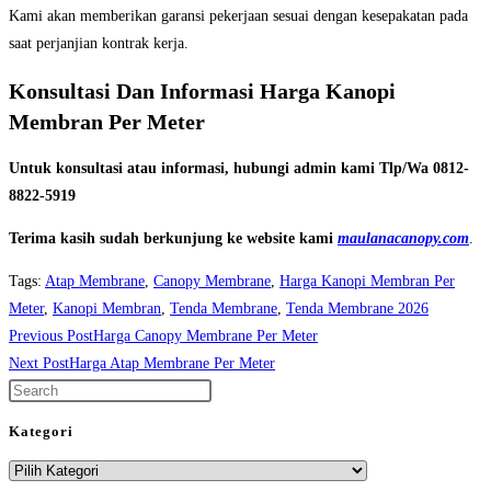
Kami akan memberikan garansi pekerjaan sesuai dengan kesepakatan pada
saat perjanjian kontrak kerja.
Konsultasi Dan Informasi Harga Kanopi
Membran Per Meter
Untuk konsultasi atau informasi, hubungi admin kami Tlp/Wa 0812-
8822-5919
Terima kasih sudah berkunjung ke website kami
maulanacanopy.com
.
Tags
:
Atap Membrane
,
Canopy Membrane
,
Harga Kanopi Membran Per
Meter
,
Kanopi Membran
,
Tenda Membrane
,
Tenda Membrane 2026
Read
Previous Post
Harga Canopy Membrane Per Meter
more
Next Post
Harga Atap Membrane Per Meter
Press
articles
Escape
Kategori
to
Kategori
close