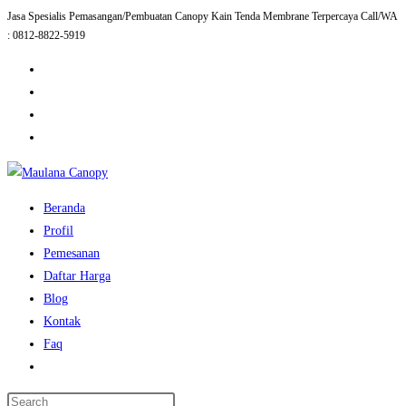
Jasa Spesialis Pemasangan/Pembuatan Canopy Kain Tenda Membrane Terpercaya Call/WA
Skip
: 0812-8822-5919
to
content
Beranda
Profil
Pemesanan
Daftar Harga
Blog
Kontak
Faq
Toggle
website
Press