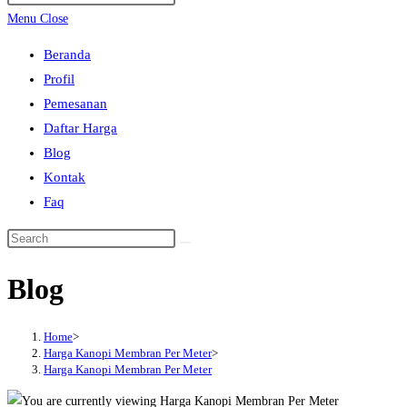
search
Escape
Menu
Close
to
Beranda
close
Profil
the
Pemesanan
search
Daftar Harga
panel.
Blog
Kontak
Faq
Search
this
Blog
website
Home
>
Harga Kanopi Membran Per Meter
>
Harga Kanopi Membran Per Meter