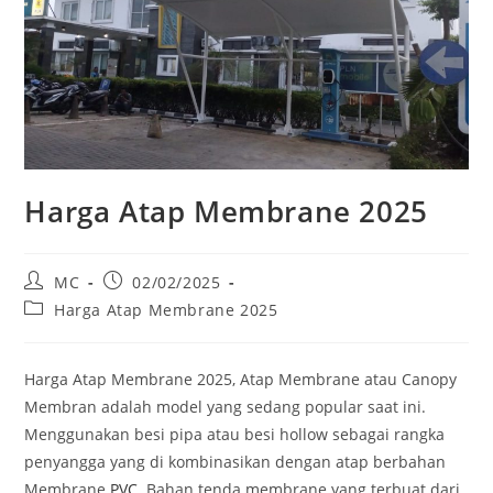
Harga Atap Membrane 2025
Post
Post
MC
02/02/2025
author:
published:
Post
Harga Atap Membrane 2025
category:
Harga Atap Membrane 2025, Atap Membrane atau Canopy
Membran adalah model yang sedang popular saat ini.
Menggunakan besi pipa atau besi hollow sebagai rangka
penyangga yang di kombinasikan dengan atap berbahan
Membrane
PVC
. Bahan tenda membrane yang terbuat dari