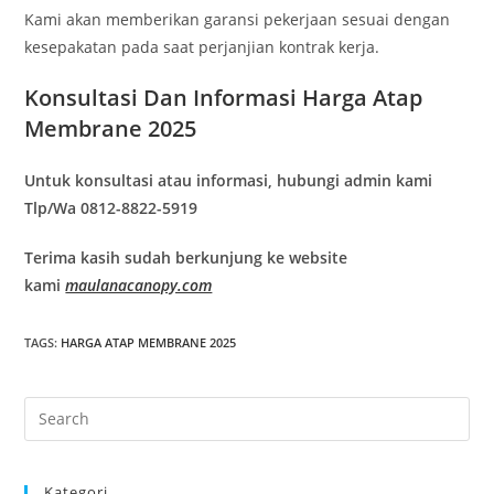
Kami akan memberikan garansi pekerjaan sesuai dengan
kesepakatan pada saat perjanjian kontrak kerja.
Konsultasi Dan Informasi Harga Atap
Membrane 2025
Untuk konsultasi atau informasi, hubungi admin kami
Tlp/Wa 0812-8822-5919
Terima kasih sudah berkunjung ke website
kami
maulanacanopy.com
TAGS
:
HARGA ATAP MEMBRANE 2025
Pre
Es
to
Kategori
clo