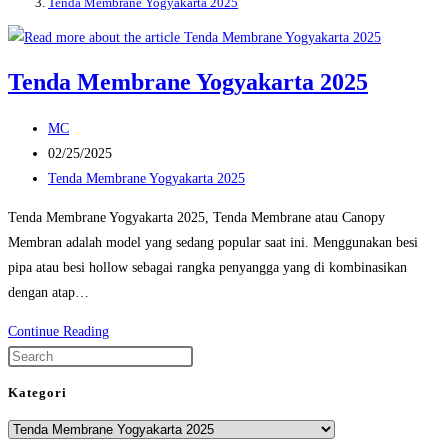
Tenda Membrane Yogyakarta 2025
Tenda Membrane Yogyakarta 2025
Post
MC
author:
Post
02/25/2025
published:
Post
Tenda Membrane Yogyakarta 2025
category:
Tenda Membrane Yogyakarta 2025, Tenda Membrane atau Canopy
Membran adalah model yang sedang popular saat ini. Menggunakan besi
pipa atau besi hollow sebagai rangka penyangga yang di kombinasikan
dengan atap…
Tenda
Continue Reading
Membrane
Press
Yogyakarta
Escape
Kategori
2025
to
Kategori
close