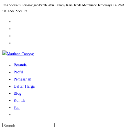
Jasa Spesialis Pemasangan/Pembuatan Canopy Kain Tenda Membrane Terpercaya Call/WA
Skip
: 0812-8822-5919
to
content
Beranda
Profil
Pemesanan
Daftar Harga
Blog
Kontak
Faq
Toggle
website
Press