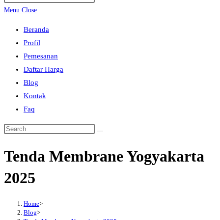
search
Escape
Menu
Close
to
Beranda
close
Profil
the
Pemesanan
search
Daftar Harga
panel.
Blog
Kontak
Faq
Search
this
Tenda Membrane Yogyakarta
website
2025
Home
>
Blog
>