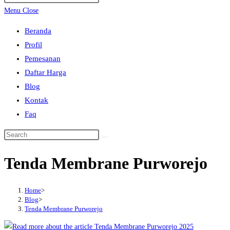
search
Escape
Menu
Close
to
Beranda
close
Profil
the
Pemesanan
search
Daftar Harga
panel.
Blog
Kontak
Faq
Search
this
Tenda Membrane Purworejo
website
Home
>
Blog
>
Tenda Membrane Purworejo