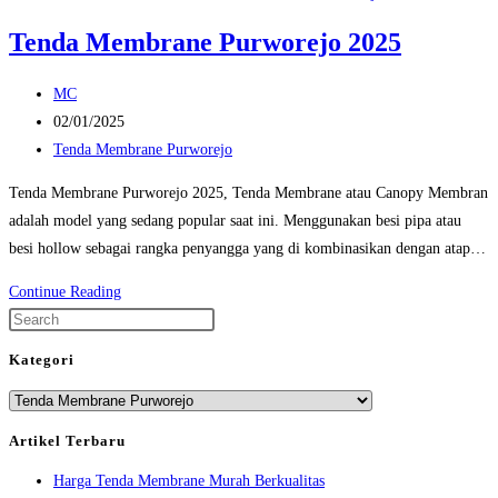
Tenda Membrane Purworejo 2025
Post
MC
author:
Post
02/01/2025
published:
Post
Tenda Membrane Purworejo
category:
Tenda Membrane Purworejo 2025, Tenda Membrane atau Canopy Membran
adalah model yang sedang popular saat ini. Menggunakan besi pipa atau
besi hollow sebagai rangka penyangga yang di kombinasikan dengan atap…
Tenda
Continue Reading
Membrane
Press
Purworejo
Escape
Kategori
2025
to
Kategori
close
the
Artikel Terbaru
search
Harga Tenda Membrane Murah Berkualitas
panel.