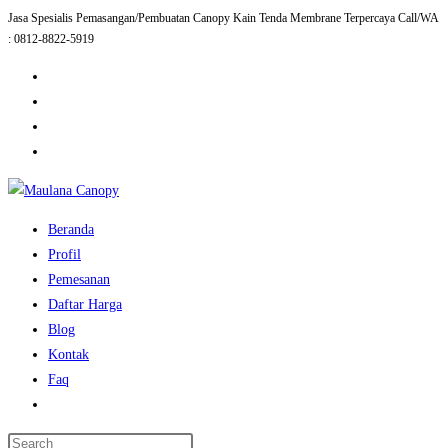
Jasa Spesialis Pemasangan/Pembuatan Canopy Kain Tenda Membrane Terpercaya Call/WA
Skip
: 0812-8822-5919
to
content
Beranda
Profil
Pemesanan
Daftar Harga
Blog
Kontak
Faq
Toggle
website
Press