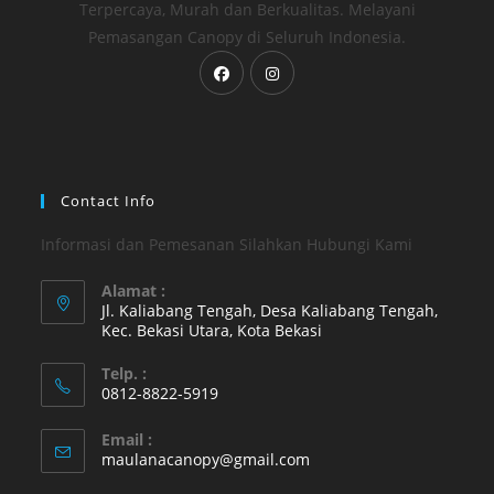
Terpercaya, Murah dan Berkualitas. Melayani
Pemasangan Canopy di Seluruh Indonesia.
Opens
Opens
in
in
a
a
new
new
tab
tab
Contact Info
Informasi dan Pemesanan Silahkan Hubungi Kami
Alamat :
Jl. Kaliabang Tengah, Desa Kaliabang Tengah,
Kec. Bekasi Utara, Kota Bekasi
Opens
Telp. :
in
0812-8822-5919
a
Opens
new
Email :
in
Opens
maulanacanopy@gmail.com
tab
your
in