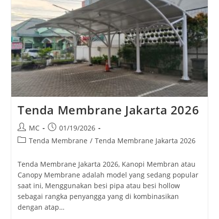
Tenda Membrane Jakarta 2026
Post
Post
MC
01/19/2026
author:
published:
Post
Tenda Membrane
/
Tenda Membrane Jakarta 2026
category:
Tenda Membrane Jakarta 2026, Kanopi Membran atau
Canopy Membrane adalah model yang sedang popular
saat ini, Menggunakan besi pipa atau besi hollow
sebagai rangka penyangga yang di kombinasikan
dengan atap…