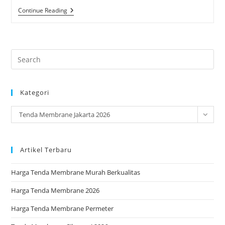
Tenda
Continue Reading
Membrane
Jakarta
2026
Pre
Es
to
Kategori
clo
the
Kategori
Tenda Membrane Jakarta 2026
sea
pan
Artikel Terbaru
Harga Tenda Membrane Murah Berkualitas
Harga Tenda Membrane 2026
Harga Tenda Membrane Permeter