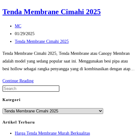
Tenda Membrane Cimahi 2025
Post
MC
author:
Post
01/29/2025
published:
Post
Tenda Membrane Cimahi 2025
category:
Tenda Membrane Cimahi 2025, Tenda Membrane atau Canopy Membran
adalah model yang sedang popular saat ini. Menggunakan besi pipa atau
besi hollow sebagai rangka penyangga yang di kombinasikan dengan atap…
Tenda
Continue Reading
Membrane
Press
Cimahi
Escape
Kategori
2025
to
Kategori
close
the
Artikel Terbaru
search
Harga Tenda Membrane Murah Berkualitas
panel.