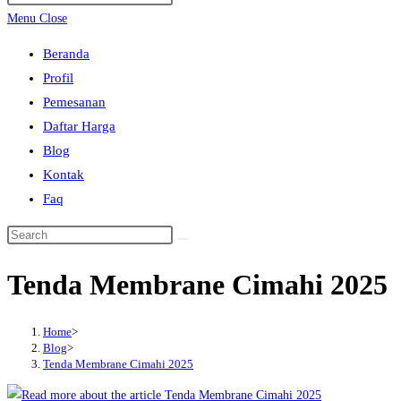
search
Escape
Menu
Close
to
Beranda
close
Profil
the
Pemesanan
search
Daftar Harga
panel.
Blog
Kontak
Faq
Search
this
Tenda Membrane Cimahi 2025
website
Home
>
Blog
>
Tenda Membrane Cimahi 2025