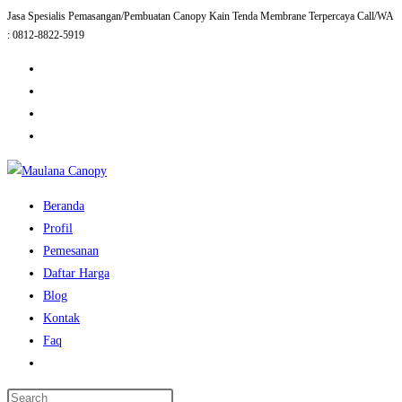
Jasa Spesialis Pemasangan/Pembuatan Canopy Kain Tenda Membrane Terpercaya Call/WA
Skip
: 0812-8822-5919
to
content
Beranda
Profil
Pemesanan
Daftar Harga
Blog
Kontak
Faq
Toggle
website
Press