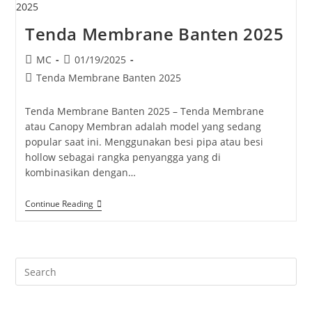
Tenda Membrane Banten 2025
Post
Post
MC
01/19/2025
author:
published:
Post
Tenda Membrane Banten 2025
category:
Tenda Membrane Banten 2025 – Tenda Membrane
atau Canopy Membran adalah model yang sedang
popular saat ini. Menggunakan besi pipa atau besi
hollow sebagai rangka penyangga yang di
kombinasikan dengan…
Tenda
Continue Reading
Membrane
Banten
2025
Pre
Es
to