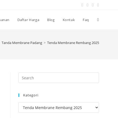
Toggle
sanan
Daftar Harga
Blog
Kontak
Faq
website
Tanda Membrane Padang
>
Tenda Membrane Rembang 2025
search
Press
Escape
to
Kategori
close
the
Kategori
search
panel.