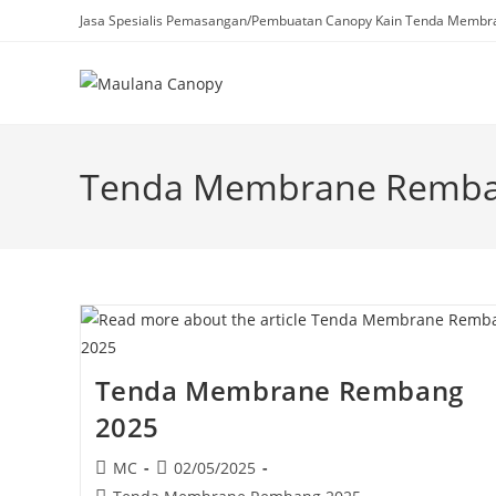
Skip
Jasa Spesialis Pemasangan/Pembuatan Canopy Kain Tenda Membra
to
content
Tenda Membrane Remba
Tenda Membrane Rembang
2025
Post
Post
MC
02/05/2025
author:
published:
Post