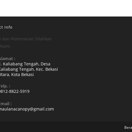
t Info
i dan Pemesanan Silahkan
 Kami
Alamat :
Jl. Kaliabang Tengah, Desa
Kaliabang Tengah, Kec. Bekasi
Utara, Kota Bekasi
Opens
elp. :
n
0812-8822-5919
a
Opens
new
Email :
n
Opens
maulanacanopy@gmail.com
tab
your
in
your
pplication
application
Ber