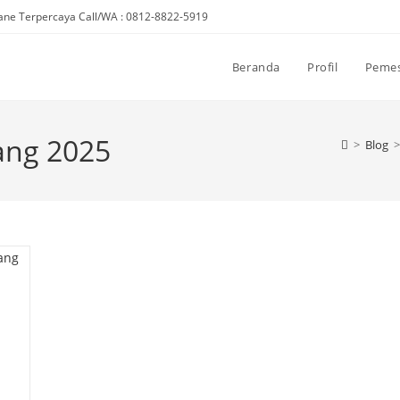
ne Terpercaya Call/WA : 0812-8822-5919
Beranda
Profil
Peme
ng 2025
>
Blog
>