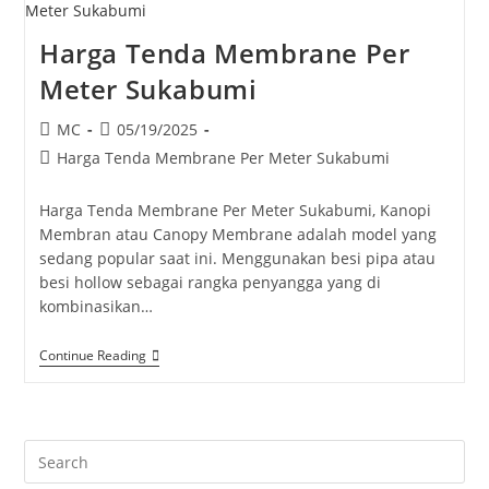
Harga Tenda Membrane Per
Meter Sukabumi
Post
Post
MC
05/19/2025
author:
published:
Post
Harga Tenda Membrane Per Meter Sukabumi
category:
Harga Tenda Membrane Per Meter Sukabumi, Kanopi
Membran atau Canopy Membrane adalah model yang
sedang popular saat ini. Menggunakan besi pipa atau
besi hollow sebagai rangka penyangga yang di
kombinasikan…
Harga
Continue Reading
Tenda
Membrane
Per
Meter
Sukabumi
Pre
Es