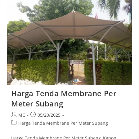
Harga Tenda Membrane Per
Meter Subang
Post
Post
MC
05/20/2025
author:
published:
Post
Harga Tenda Membrane Per Meter Subang
category:
Harga Tenda Membrane Per Meter Subang, Kanopi