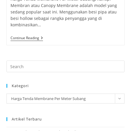
Membran atau Canopy Membrane adalah model yang
sedang popular saat ini. Menggunakan besi pipa atau
besi hollow sebagai rangka penyangga yang di
kombinasikan…
Harga
Continue Reading
Tenda
Membrane
Per
Meter
Subang
Pre
Es
to
Kategori
clo
the
Kategori
Harga Tenda Membrane Per Meter Subang
sea
pan
Artikel Terbaru