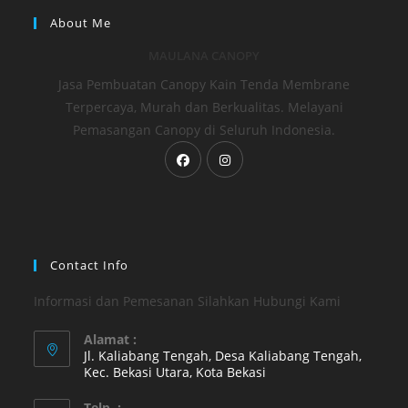
About Me
MAULANA CANOPY
Jasa Pembuatan Canopy Kain Tenda Membrane
Terpercaya, Murah dan Berkualitas. Melayani
Pemasangan Canopy di Seluruh Indonesia.
Opens
Opens
in
in
a
a
new
new
tab
tab
Contact Info
Informasi dan Pemesanan Silahkan Hubungi Kami
Alamat :
Jl. Kaliabang Tengah, Desa Kaliabang Tengah,
Kec. Bekasi Utara, Kota Bekasi
Opens
Telp. :