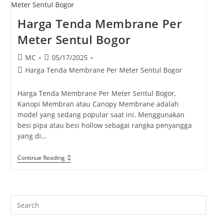
Harga Tenda Membrane Per
Meter Sentul Bogor
Post
Post
MC
05/17/2025
author:
published:
Post
Harga Tenda Membrane Per Meter Sentul Bogor
category:
Harga Tenda Membrane Per Meter Sentul Bogor,
Kanopi Membran atau Canopy Membrane adalah
model yang sedang popular saat ini. Menggunakan
besi pipa atau besi hollow sebagai rangka penyangga
yang di…
Harga
Continue Reading
Tenda
Membrane
Per
Meter
Sentul
Pre
Bogor
Es