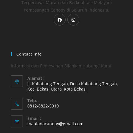
Terpercaya, Murah dan Berkualitas. Melayani
Pemasangan Canopy di Seluruh Indonesia.
Opens
Opens
in
in
a
a
new
new
tab
tab
Contact Info
Informasi dan Pemesanan Silahkan Hubungi Kami
Alamat :
Jl. Kaliabang Tengah, Desa Kaliabang Tengah,
Kec. Bekasi Utara, Kota Bekasi
Opens
Telp. :
in
0812-8822-5919
a
Opens
new
Email :
in
Opens
maulanacanopy@gmail.com
tab
your
in