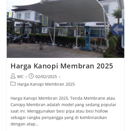
Harga Kanopi Membran 2025
Post
Post
MC
02/02/2025
author:
published:
Post
Harga Kanopi Membran 2025
category:
Harga Kanopi Membran 2025, Tenda Membrane atau
Canopy Membran adalah model yang sedang popular
saat ini. Menggunakan besi pipa atau besi hollow
sebagai rangka penyangga yang di kombinasikan
dengan atap…