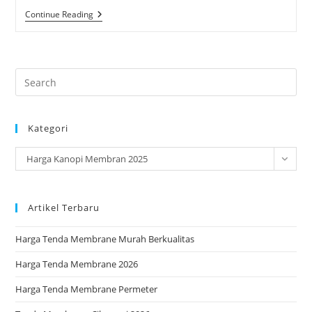
Harga
Continue Reading
Kanopi
Membran
2025
Pre
Es
to
Kategori
clo
the
Kategori
Harga Kanopi Membran 2025
sea
pan
Artikel Terbaru
Harga Tenda Membrane Murah Berkualitas
Harga Tenda Membrane 2026
Harga Tenda Membrane Permeter